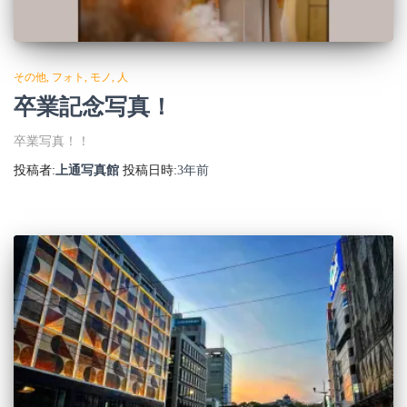
その他
フォト
モノ
人
卒業記念写真！
卒業写真！！
投稿者:
上通写真館
投稿日時:
3年
前