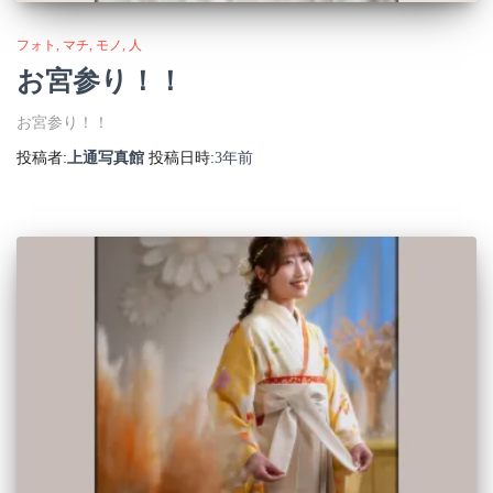
フォト
マチ
モノ
人
お宮参り！！
お宮参り！！
投稿者:
上通写真館
投稿日時:
3年
前