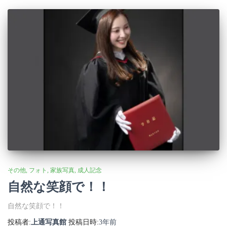
その他
フォト
家族写真
成人記念
自然な笑顔で！！
自然な笑顔で！！
投稿者:
上通写真館
投稿日時:
3年
前