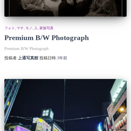
フォト
マチ
モノ
人
家族写真
Premium B/W Photograph
Premium B/W Photograph
投稿者:
上通写真館
投稿日時:
3年
前