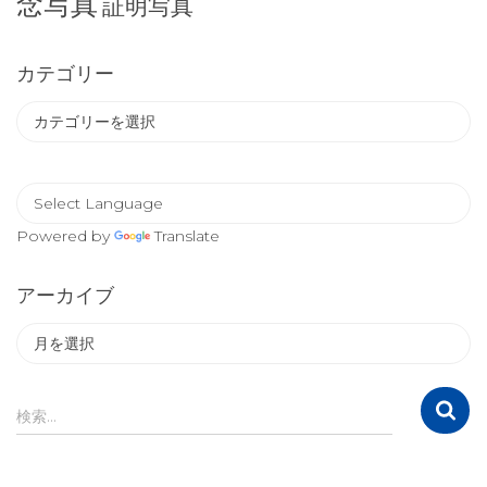
念写真
証明写真
カテゴリー
カ
テ
ゴ
リ
ー
Powered by
Translate
アーカイブ
ア
ー
カ
イ
検
検索…
ブ
索
: