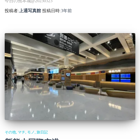
今日の熊本城@20230323
投稿者:
上通写真館
投稿日時:
3年
前
その他
マチ
モノ
旅日記