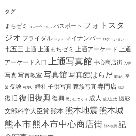
タグ
フォトスタ
まちゼミ
パスポート
コロナウィルス
ジオ
ブライダル
マイナンバー
ロケーション
ペット
七五三
上通まちゼミ
上通アーケード
上通
上通
上通写真館
アーケード入口
中心商店街
入学
写真館
写真館はらだ
写真
写真教室
卒
前撮り
専門店
子供写真
受験
婚礼
家族写真
業
可愛い
就活
復旧復興
復旧
復興
成人
撮影
思い出つくり
成人記念
熊本地震
熊本城
熊本
文部科学大臣賞
熊本市
熊本市中心商店街
記
熊本復興