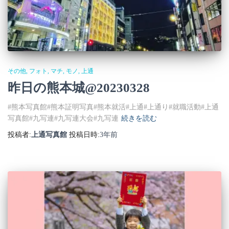
その他
フォト
マチ
モノ
上通
昨日の熊本城@20230328
#熊本写真館#熊本証明写真#熊本就活#上通#上通り#就職活動#上通
写真館#九写連#九写連大会#九写連
続きを読む
投稿者:
上通写真館
投稿日時:
3年
前