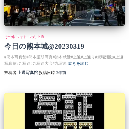
その他
フォト
マチ
上通
今日の熊本城@20230319
#熊本写真館#熊本証明写真#熊本就活#上通#上通り#就職活動#上通
写真館#九写連#九写連大会#九写連
続きを読む
投稿者:
上通写真館
投稿日時:
3年
前