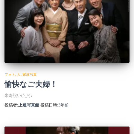
フォト
人
家族写真
愉快なご夫婦！
米寿祝い(^_^)v
投稿者:
上通写真館
投稿日時:
3年
前