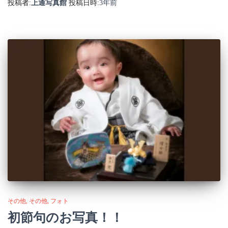
投稿者:
上通写真館
投稿日時:
3年
前
その他
その他
フォト
初節句のお写真！！