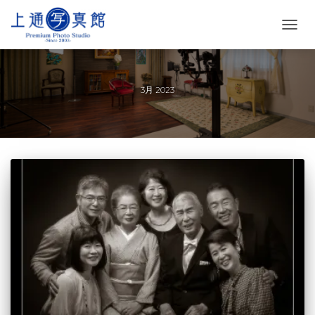
ナ
ビ
ゲ
ー
シ
3月 2023
ョ
ン
を
切
り
替
え