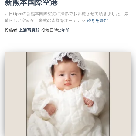
新熊本国際空港
明日Openの新熊本国際空港に撮影でお邪魔させて頂きました。素
晴らしい空港が、来熊の皆様をオモテナシ
続きを読む
投稿者:
上通写真館
投稿日時:
3年
前