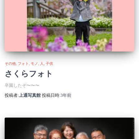
その他
フォト
モノ
人
子供
さくらフォト
卒園したぞ〜〜〜
投稿者:
上通写真館
投稿日時:
3年
前