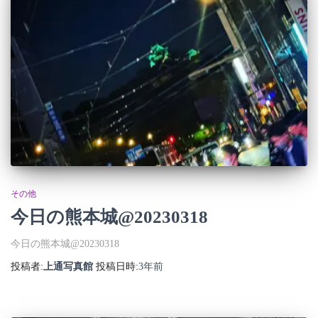
その他
今日の熊本城@20230318
今日の熊本城@20230318
投稿者:
上通写真館
投稿日時:
3年
前