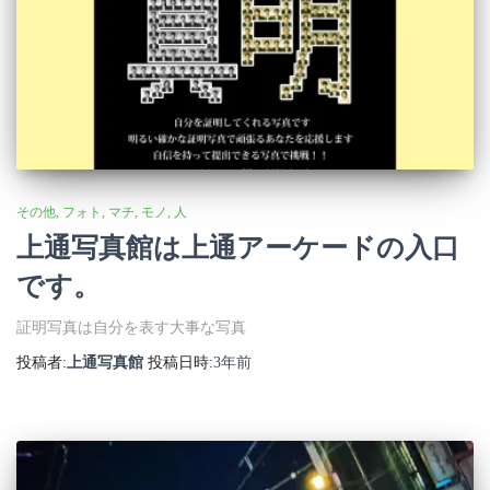
その他
フォト
マチ
モノ
人
上通写真館は上通アーケードの入口
です。
証明写真は自分を表す大事な写真
投稿者:
上通写真館
投稿日時:
3年
前