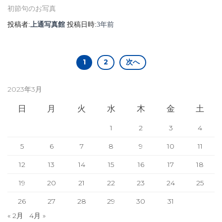
初節句のお写真
投稿者:
上通写真館
投稿日時:
3年
前
投
1
2
次へ
稿
2023年3月
の
日
月
火
水
木
金
土
1
2
3
4
ペ
5
6
7
8
9
10
11
ー
12
13
14
15
16
17
18
ジ
19
20
21
22
23
24
25
送
26
27
28
29
30
31
« 2月
4月 »
り