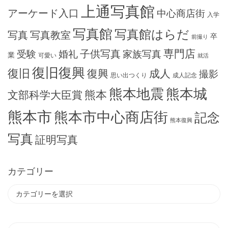
上通写真館
アーケード入口
中心商店街
入学
写真館
写真館はらだ
写真
写真教室
卒
前撮り
専門店
子供写真
受験
婚礼
家族写真
業
可愛い
就活
復旧復興
復旧
復興
成人
撮影
思い出つくり
成人記念
熊本地震
熊本城
熊本
文部科学大臣賞
熊本市
熊本市中心商店街
記念
熊本復興
写真
証明写真
カテゴリー
カ
テ
ゴ
リ