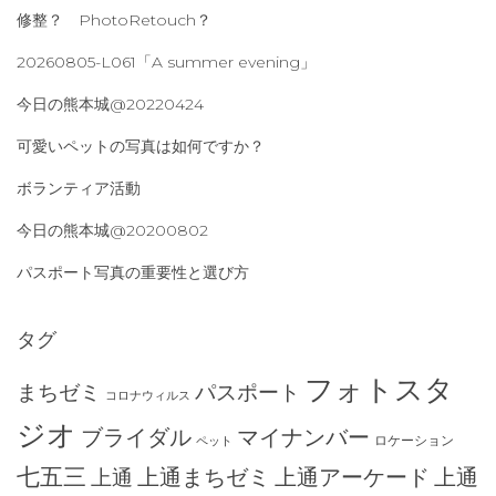
修整？ PhotoRetouch？
20260805-L061「A summer evening」
今日の熊本城@20220424
可愛いペットの写真は如何ですか？
ボランティア活動
今日の熊本城@20200802
パスポート写真の重要性と選び方
タグ
フォトスタ
まちゼミ
パスポート
コロナウィルス
ジオ
ブライダル
マイナンバー
ロケーション
ペット
七五三
上通まちゼミ
上通アーケード
上通
上通