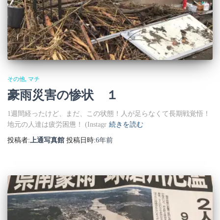
その他
マチ
豪雨災害の惨状 １
1週間経ったけど、まだ、この状態！人が足らなくて長期戦覚悟！
地元の人達は疲労困憊！ (Instagr
続きを読む
投稿者:
上通写真館
投稿日時:
6年
前