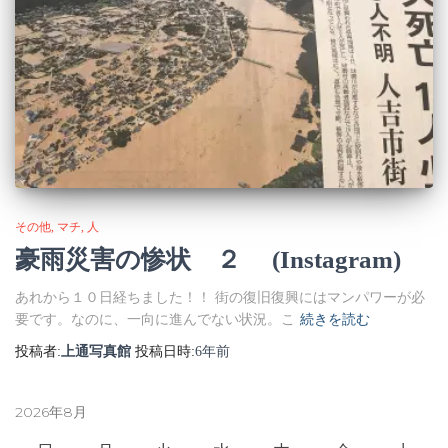
その他
マチ
人
豪雨災害の惨状 ２ (Instagram)
あれから１０日経ちました！！ 街の復旧復興にはマンパワーが必
要です。なのに、一向に進んでない状況。こ
続きを読む
投稿者:
上通写真館
投稿日時:
6年
前
2026年8月