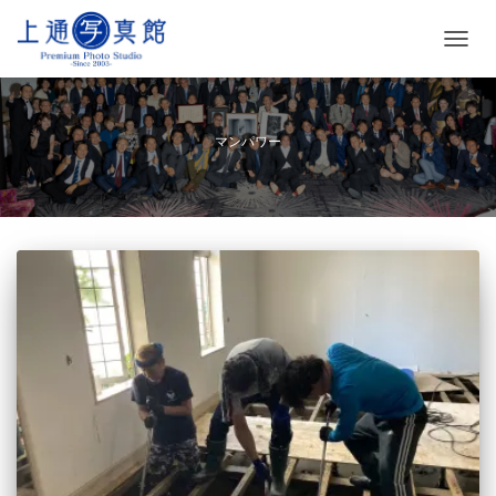
ナ
ビ
ゲ
ー
シ
マンパワー
ョ
ン
を
切
り
替
え