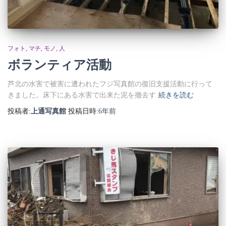
フォト
マチ
モノ
人
ボランティア活動
芦北の水害で被害に遭われたフジ写真館の復旧支援活動に行って
きました。床下にある水害で出来た泥を撤去す
続きを読む
投稿者:
上通写真館
投稿日時:
6年
前