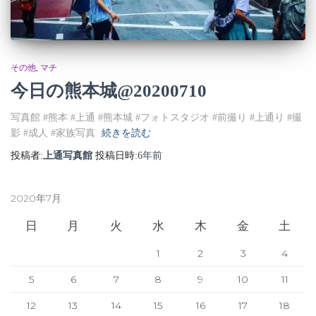
その他
マチ
今日の熊本城@20200710
写真館 #熊本 #上通 #熊本城 #フォトスタジオ #前撮り #上通り #撮
影 #成人 #家族写真
続きを読む
投稿者:
上通写真館
投稿日時:
6年
前
2020年7月
日
月
火
水
木
金
土
1
2
3
4
5
6
7
8
9
10
11
12
13
14
15
16
17
18