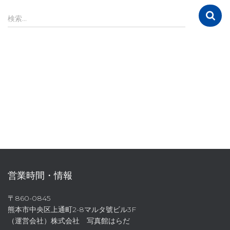
カ
イ
検
検索…
ブ
索
:
営業時間・情報
〒860-0845
熊本市中央区上通町2-8マルタ號ビル3F
（運営会社）株式会社 写真館はらだ