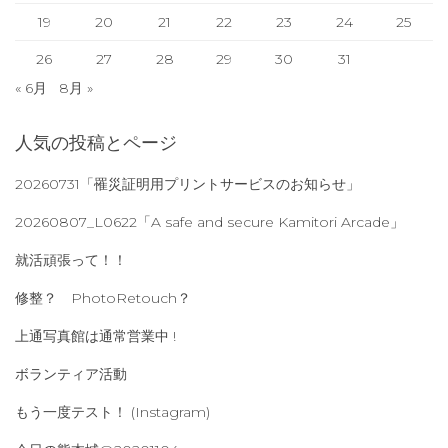
19
20
21
22
23
24
25
26
27
28
29
30
31
« 6月
8月 »
人気の投稿とページ
20260731「罹災証明用プリントサービスのお知らせ」
20260807_L0622「A safe and secure Kamitori Arcade」
就活頑張って！！
修整？ PhotoRetouch？
上通写真館は通常営業中 !
ボランティア活動
もう一度テスト！ (Instagram)