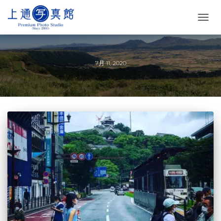
ナ
ビ
ゲ
ー
シ
7月 11, 2020
ョ
ン
を
切
り
替
え