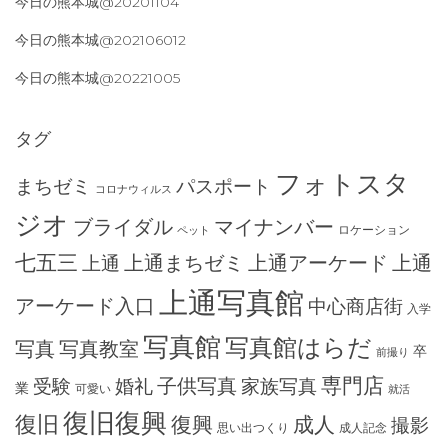
今日の熊本城@20201104
今日の熊本城@202106012
今日の熊本城@20221005
タグ
フォトスタ
まちゼミ
パスポート
コロナウィルス
ジオ
ブライダル
マイナンバー
ロケーション
ペット
七五三
上通まちゼミ
上通アーケード
上通
上通
上通写真館
アーケード入口
中心商店街
入学
写真館
写真館はらだ
写真
写真教室
卒
前撮り
専門店
子供写真
受験
婚礼
家族写真
業
可愛い
就活
復旧復興
復旧
復興
成人
撮影
思い出つくり
成人記念