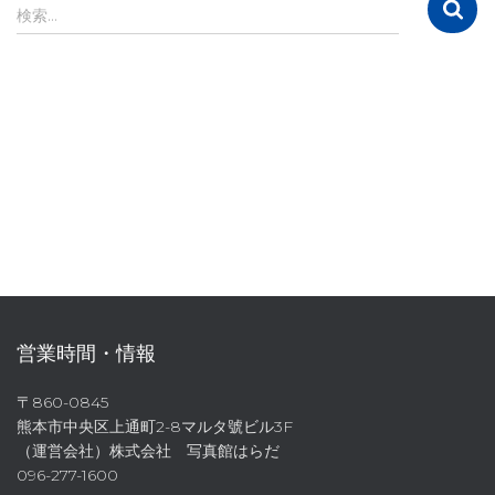
イ
検
検索…
ブ
索
:
営業時間・情報
〒860-0845
熊本市中央区上通町2-8マルタ號ビル3F
（運営会社）株式会社 写真館はらだ
096-277-1600