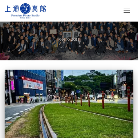
ナ
ビ
ゲ
ー
シ
6月 10, 2021
ョ
ン
を
切
り
替
え