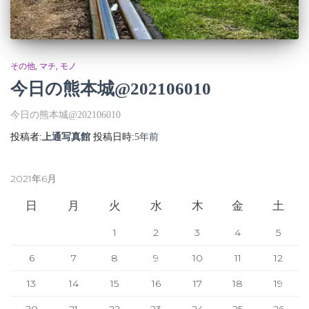
その他
マチ
モノ
今日の熊本城@202106010
今日の熊本城@202106010
投稿者:
上通写真館
投稿日時:
5年
前
2021年6月
日
月
火
水
木
金
土
1
2
3
4
5
6
7
8
9
10
11
12
13
14
15
16
17
18
19
20
21
22
23
24
25
26