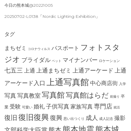
今日の熊本城@20221005
20250702-L0138「Nordic Lighting Exhibition」
タグ
フォトスタ
まちゼミ
パスポート
コロナウィルス
ジオ
ブライダル
マイナンバー
ロケーション
ペット
七五三
上通まちゼミ
上通アーケード
上通
上通
上通写真館
アーケード入口
中心商店街
入学
写真館
写真館はらだ
写真
写真教室
卒
前撮り
専門店
子供写真
受験
婚礼
家族写真
業
可愛い
就活
復旧復興
復旧
復興
成人
撮影
思い出つくり
成人記念
熊本地震
熊本城
熊本
文部科学大臣賞