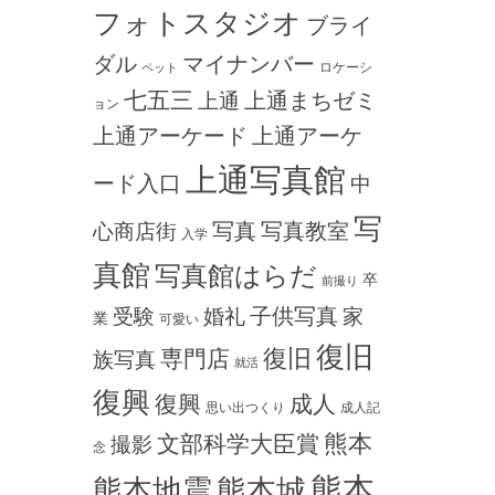
フォトスタジオ
ブライ
ダル
マイナンバー
ロケーシ
ペット
七五三
上通まちゼミ
上通
ョン
上通アーケード
上通アーケ
上通写真館
ード入口
中
写
写真
写真教室
心商店街
入学
真館
写真館はらだ
卒
前撮り
子供写真
受験
婚礼
家
業
可愛い
復旧
専門店
復旧
族写真
就活
復興
復興
成人
思い出つくり
成人記
熊本
文部科学大臣賞
撮影
念
熊本
熊本地震
熊本城