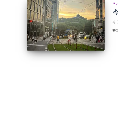
そ
今
今日
投