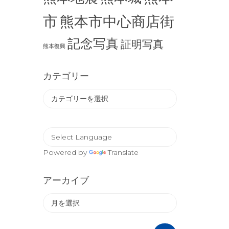
市
熊本市中心商店街
記念写真
証明写真
熊本復興
カテゴリー
カ
テ
ゴ
リ
ー
Powered by
Translate
アーカイブ
ア
ー
カ