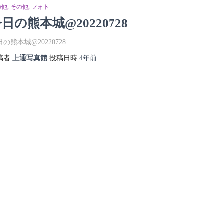
の他
その他
フォト
日の熊本城@20220728
の熊本城@20220728
稿者:
上通写真館
投稿日時:
4年
前