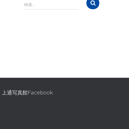
イ
検
検索…
ブ
索
:
上通写真館Facebook