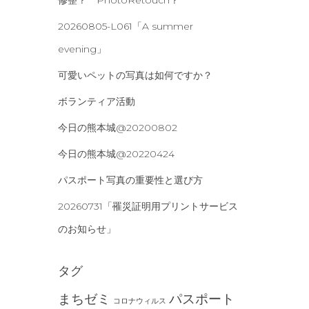
修整？ PhotoRetouch？
20260805-L061「A summer
evening」
可愛いペットの写真は如何ですか？
ボランティア活動
今日の熊本城@20200802
今日の熊本城@20220424
パスポート写真の重要性と選び方
20260731「罹災証明用プリントサービス
のお知らせ」
タグ
まちゼミ
パスポート
コロナウィルス