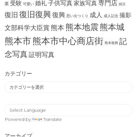
専門店
子供写真
受験
婚礼
家族写真
業
可愛い
就活
復旧復興
復旧
復興
成人
撮影
思い出つくり
成人記念
熊本地震
熊本城
熊本
文部科学大臣賞
熊本市
熊本市中心商店街
記
熊本復興
念写真
証明写真
カテゴリー
カ
テ
ゴ
リ
ー
Powered by
Translate
アーカイブ