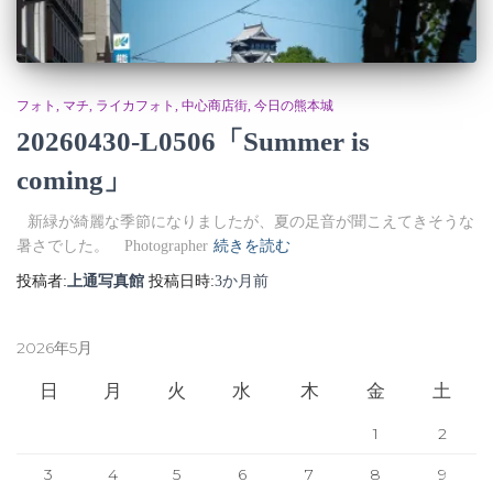
フォト
マチ
ライカフォト
中心商店街
今日の熊本城
20260430-L0506「Summer is
coming」
⠀新緑が綺麗な季節になりましたが、夏の足音が聞こえてきそうな
暑さでした。 ⠀Photographer
続きを読む
投稿者:
上通写真館
投稿日時:
3か月
前
2026年5月
日
月
火
水
木
金
土
1
2
3
4
5
6
7
8
9