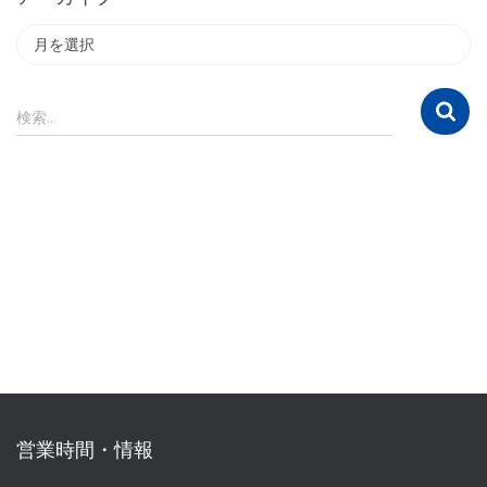
ア
ー
カ
イ
検
検索…
ブ
索
:
営業時間・情報