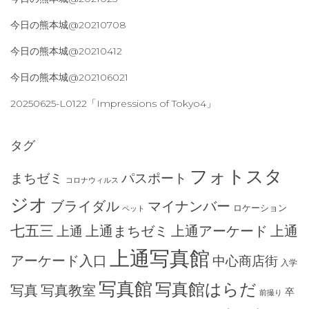
今日の熊本城@20210708
今日の熊本城@20210412
今日の熊本城@202106021
20250625-L0122「Impressions of Tokyo4」
タグ
フォトスタ
まちゼミ
パスポート
コロナウィルス
ジオ
ブライダル
マイナンバー
ロケーション
ペット
七五三
上通まちゼミ
上通アーケード
上通
上通
上通写真館
アーケード入口
中心商店街
入学
写真館
写真館はらだ
写真
写真教室
卒
前撮り