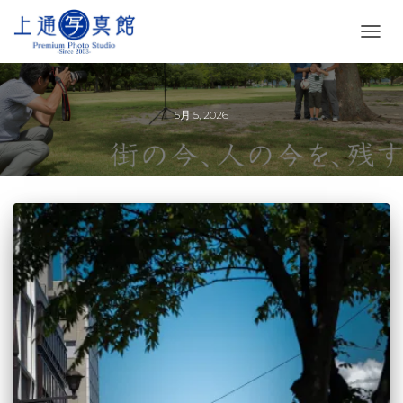
ナ
ビ
ゲ
ー
シ
5月 5, 2026
ョ
ン
を
切
り
替
え