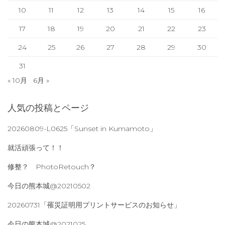
10
11
12
13
14
15
16
17
18
19
20
21
22
23
24
25
26
27
28
29
30
31
« 10月
6月 »
人気の投稿とページ
20260809-L0625「Sunset in Kumamoto」
就活頑張って！！
修整？ PhotoRetouch？
今日の熊本城@20210502
20260731「罹災証明用プリントサービスのお知らせ」
今日の熊本城@2021025