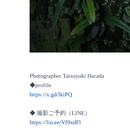
⠀
Photographer Tatsuyuki Harada
◆profile
https://x.gd/lkiPQ
◆ 撮影ご予約（LINE）
https://lin.ee/Vf9xdFl