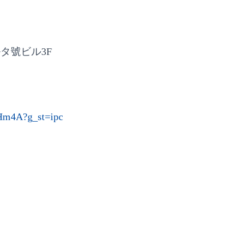
タ號ビル3F
9Hm4A?g_st=ipc