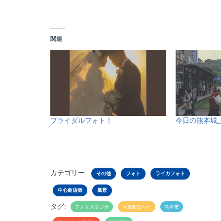
関連
ブライダルフォト！
今日の熊本城_202
カテゴリー:
その他
フォト
ライカフォト
中心商店街
風景
タグ:
フォトスタジオ
写真館はらだ
熊本市