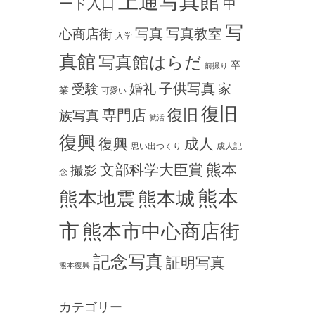
上通写真館
ード入口
中
写
写真
写真教室
心商店街
入学
真館
写真館はらだ
卒
前撮り
子供写真
受験
婚礼
家
業
可愛い
復旧
専門店
復旧
族写真
就活
復興
復興
成人
思い出つくり
成人記
熊本
文部科学大臣賞
撮影
念
熊本
熊本地震
熊本城
市
熊本市中心商店街
記念写真
証明写真
熊本復興
カテゴリー