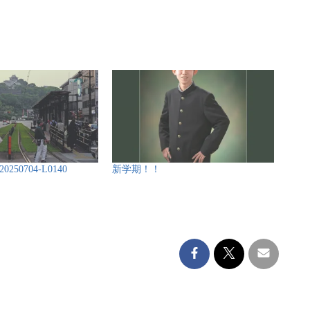
50704-L0140
新学期！！