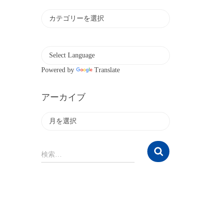
カ
テ
ゴ
リ
ー
Powered by
Translate
アーカイブ
ア
ー
カ
イ
検
検索…
ブ
索
: