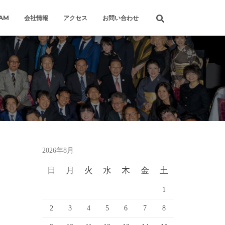
RAM
会社情報
アクセス
お問い合わせ
2026年8月
日
月
火
水
木
金
土
1
2
3
4
5
6
7
8