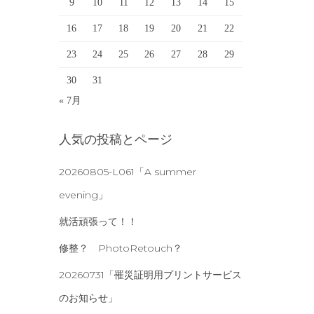
9
10
11
12
13
14
15
16
17
18
19
20
21
22
23
24
25
26
27
28
29
30
31
« 7月
人気の投稿とページ
20260805-L061「A summer
evening」
就活頑張って！！
修整？ PhotoRetouch？
20260731「罹災証明用プリントサービス
のお知らせ」