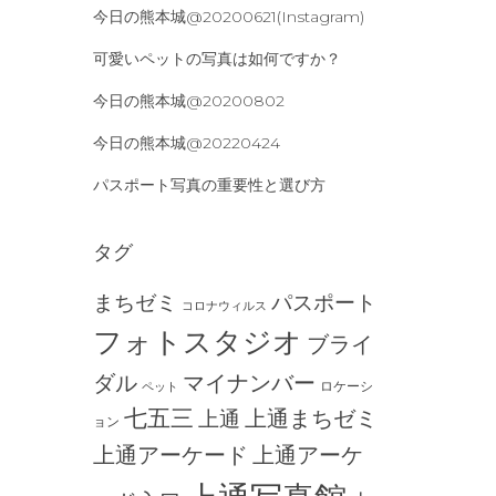
今日の熊本城@20200621(Instagram)
可愛いペットの写真は如何ですか？
今日の熊本城@20200802
今日の熊本城@20220424
パスポート写真の重要性と選び方
タグ
まちゼミ
パスポート
コロナウィルス
フォトスタジオ
ブライ
ダル
マイナンバー
ロケーシ
ペット
七五三
上通まちゼミ
上通
ョン
上通アーケード
上通アーケ