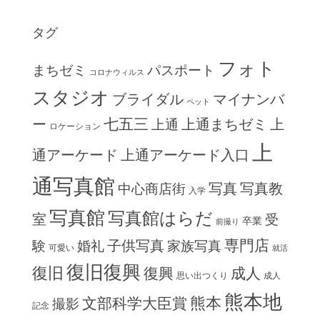
タグ
フォト
まちゼミ
パスポート
コロナウィルス
スタジオ
ブライダル
マイナンバ
ペット
七五三
ー
上通まちゼミ
上
上通
ロケーション
上
通アーケード
上通アーケード入口
通写真館
写真
写真教
中心商店街
入学
写真館
写真館はらだ
室
受
卒業
前撮り
専門店
子供写真
験
婚礼
家族写真
可愛い
就活
復旧復興
復旧
復興
成人
思い出つくり
成人
熊本地
熊本
文部科学大臣賞
撮影
記念