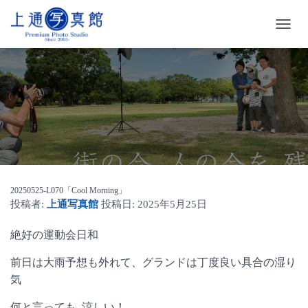
ナ
ビ
ゲ
ー
シ
ョ
ン
を
切
り
替
え
20250525-L070「Cool Morning」
投稿者:
上通写真館
投稿日:
2025年5月25日
絶好の運動会日和
前日は大雨予想も外れて、グランドは丁度良い具合の湿り
気
何と言っても､涼しい！