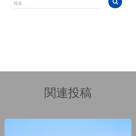
イ
検
検索…
ブ
索
:
関連投稿