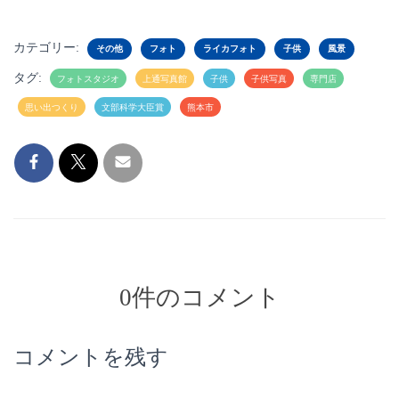
カテゴリー:
その他
フォト
ライカフォト
子供
風景
タグ:
フォトスタジオ
上通写真館
子供
子供写真
専門店
思い出つくり
文部科学大臣賞
熊本市
0件のコメント
コメントを残す