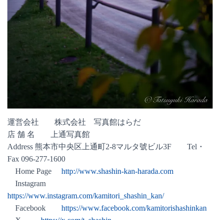
運営会社 株式会社 写真館はらだ
店 舗 名 上通写真館
Address 熊本市中央区上通町2-8マルタ號ビル3F
Tel・
Fax 096-277-1600
Home Page
http://www.shashin-kan-harada.com
Instagram
https://www.instagram.com/kamitori_shashin_kan/
Facebook
https://www.facebook.com/kamitorishashinkan