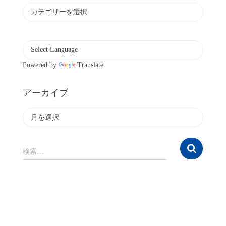
カ
テ
ゴ
リ
ー
Powered by
Translate
アーカイブ
ア
ー
カ
イ
検
検索…
ブ
索
: