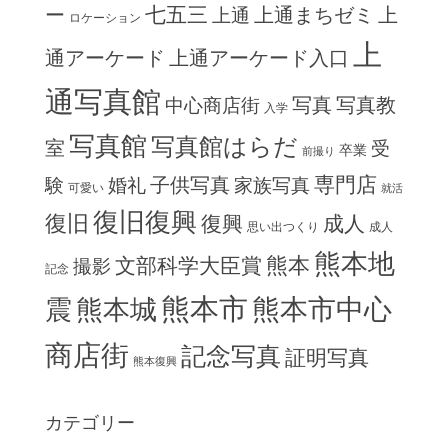
七五三
ー
上通まちゼミ
上
上通
ロケーション
上
通アーケード
上通アーケード入口
通写真館
写真
写真教
中心商店街
入学
写真館
写真館はらだ
室
受
卒業
前撮り
専門店
子供写真
験
婚礼
家族写真
可愛い
就活
復旧復興
復旧
復興
成人
思い出つくり
成人
熊本地
熊本
文部科学大臣賞
撮影
記念
熊本市
熊本市中心
震
熊本城
商店街
記念写真
証明写真
熊本復興
カテゴリー