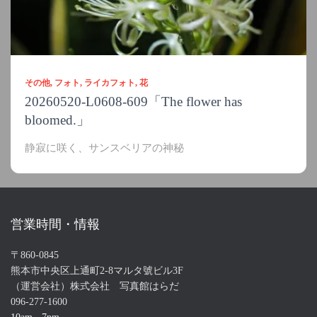
その他
フォト
ライカフォト
花
20260520-L0608-609「The flower has
bloomed.」
静寂に咲く、サンスベリアの神秘
営業時間・情報
〒860-0845
熊本市中央区上通町2-8マルタ號ビル3F
（運営会社）株式会社 写真館はらだ
096-277-1600