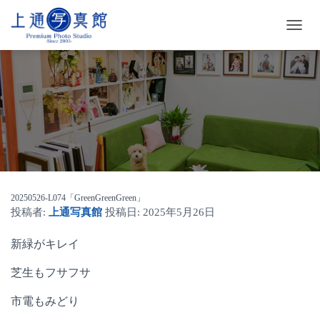
ナ
ビ
ゲ
ー
シ
ョ
ン
を
切
り
替
え
20250526-L074「GreenGreenGreen」
投稿者:
上通写真館
投稿日:
2025年5月26日
新緑がキレイ
芝生もフサフサ
市電もみどり