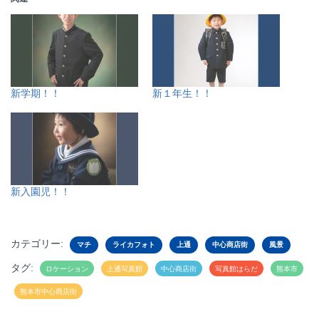
新学期！！
新１年生！！
新入園児！！
カテゴリー:
マチ
ライカフォト
上通
中心商店街
風景
タグ:
ロケーション
上通写真館
中心商店街
写真館はらだ
熊本市
熊本市中心商店街