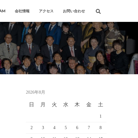
RAM
会社情報
アクセス
お問い合わせ
2026年8月
日
月
火
水
木
金
土
1
2
3
4
5
6
7
8