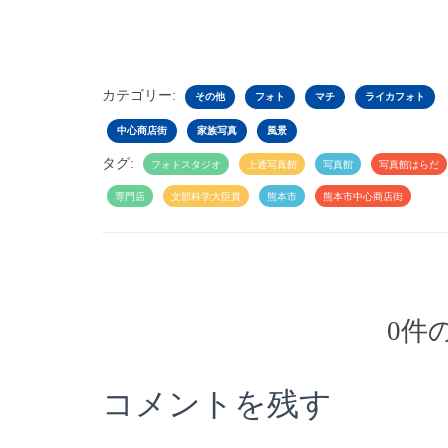
カテゴリー:
その他
フォト
マチ
ライカフォト
中心商店街
家族写真
風景
タグ:
フォトスタジオ
上通写真館
写真館
写真館はらだ
専門店
文部科学大臣賞
熊本市
熊本市中心商店街
0件
コメントを残す