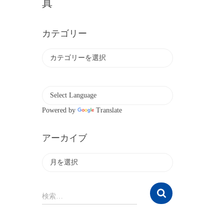
真
カテゴリー
カ
テ
ゴ
リ
ー
Powered by
Translate
アーカイブ
ア
ー
カ
イ
検
検索…
ブ
索
: