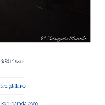
タ號ビル3F
s://x.gd/lkiPQ
n-kan-harada.com