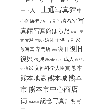
上通アーケード
上通アーケ
上通写真館
ード入口
中
写
写真
写真教室
心商店街
入学
真館
写真館はらだ
卒
前撮り
子供写真
受験
婚礼
家
業
可愛い
復旧
専門店
復旧
族写真
就活
復興
復興
成人
思い出つくり
成人記
熊本
文部科学大臣賞
撮影
念
熊本
熊本地震
熊本城
市
熊本市中心商店
街
記念写真
証明写
熊本復興